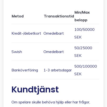
Min/Max
Metod
Transaktionstid
belopp
100/50000
Kredit-/debetkort
Omedelbart
SEK
50/25000
Swish
Omedelbart
SEK
500/100000
Banköverföring
1-3 arbetsdagar
SEK
Kundtjänst
Om spelare skulle behöva hjälp eller har frågor,