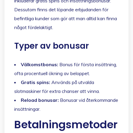
inkluderar gratis spins och insättningsbonusar.
Dessutom finns det löpande erbjudanden för
befintliga kunder som gör att man alltid kan finna
något fördelaktigt.
Typer av bonusar
Välkomstbonus:
Bonus för första insättning,
ofta procentuell ökning av beloppet.
Gratis spins:
Används på utvalda
slotmaskiner för extra chanser att vinna.
Reload bonusar:
Bonusar vid återkommande
insättningar.
Betalningsmetoder