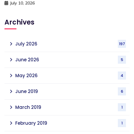
July 10, 2026
Archives
July 2026
197
June 2026
5
May 2026
4
June 2019
6
March 2019
1
February 2019
1