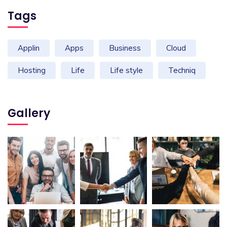
Tags
Applin
Apps
Business
Cloud
Hosting
Life
Life style
Techniq
Gallery