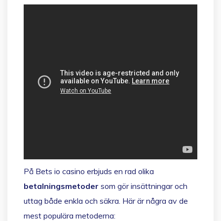
På Bets io casino erbjuds en rad olika
betalningsmetoder
som gör insättningar och
uttag både enkla och säkra. Här är några av de
mest populära metoderna: