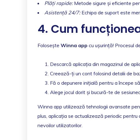
Plăți rapide:
Metode sigure și eficiente pent
Asistență 24/7:
Echipa de suport este mereu
4. Cum funcțione
Folosește
Winna app
cu ușurință! Procesul de
Descarcă aplicația din magazinul de aplica
Creează-ți un cont folosind detalii de ba
Fă o depunere inițială pentru a începe să 
Alege jocul dorit și bucură-te de sesiunea
Winna app utilizează tehnologii avansate pentru
plus, aplicația se actualizează periodic pentru 
nevoilor utilizatorilor.