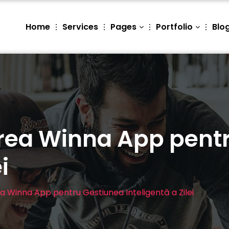
Home
Services
Pages
Portfolio
Blo
rea Winna App pent
i
 Winna App pentru Gestiunea Inteligentă a Zilei