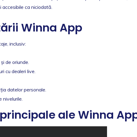
i accesibile ca niciodată.
izării Winna App
je, inclusiv:
și de oriunde.
ri cu dealeri live.
ia datelor personale.
 nivelurile.
e principale ale Winna Ap