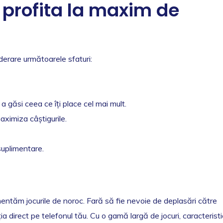
a profita la maxim de
iderare următoarele sfaturi:
a găsi ceea ce îți place cel mai mult.
aximiza câștigurile.
suplimentare.
entăm jocurile de noroc. Fară să fie nevoie de deplasări către
ia direct pe telefonul tău. Cu o gamă largă de jocuri, caracteristi