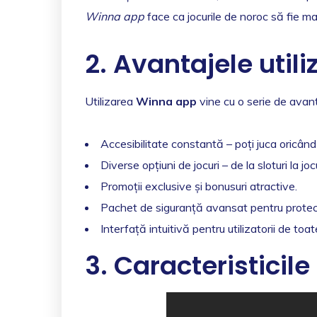
Winna app
face ca jocurile de noroc să fie ma
2. Avantajele util
Utilizarea
Winna app
vine cu o serie de avanta
Accesibilitate constantă – poți juca oricând 
Diverse opțiuni de jocuri – de la sloturi la jocu
Promoții exclusive și bonusuri atractive.
Pachet de siguranță avansat pentru protecț
Interfață intuitivă pentru utilizatorii de toate
3. Caracteristicil