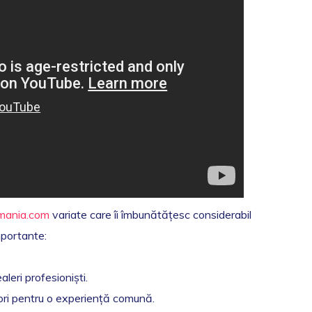
mania.com
variate care îi îmbunătățesc considerabil
mportante:
aleri profesioniști.
ori pentru o experiență comună.