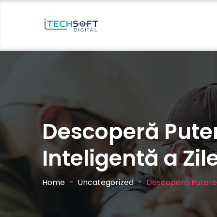
Descoperă Pute
Inteligentă a Zile
Home
Uncategorized
Descoperă Puterea