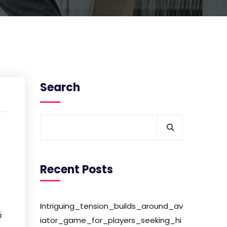
Search
Recent Posts
Intriguing_tension_builds_around_av
ă
iator_game_for_players_seeking_hi