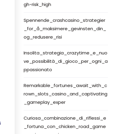
gh-risk_high
Spennende_crashcasino_strategier
_for_å_maksimere_gevinsten_din_
og_redusere_risi
Insolita_strategia_crazytime_e_nuo
ve_possibilità_di_gioco_per_ogni_a
ppassionato
Remarkable_fortunes_await_with_c
rown_slots_casino_and_captivating
_gameplay_exper
Curiosa_combinazione_di_riflessi_e
i
_fortuna_con_chicken_road_game