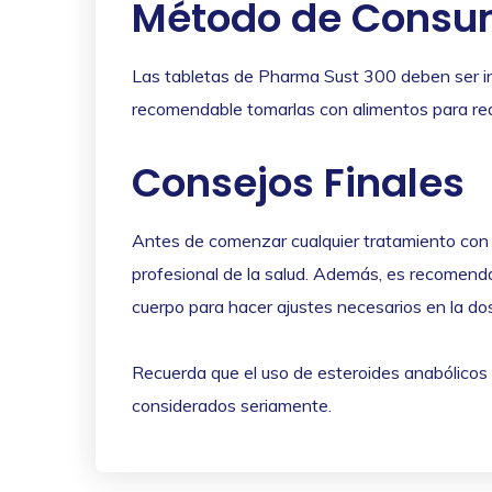
Método de Cons
Las tabletas de Pharma Sust 300 deben ser inge
recomendable tomarlas con alimentos para redu
Consejos Finales
Antes de comenzar cualquier tratamiento con 
profesional de la salud. Además, es recomenda
cuerpo para hacer ajustes necesarios en la dos
Recuerda que el uso de esteroides anabólicos
considerados seriamente.