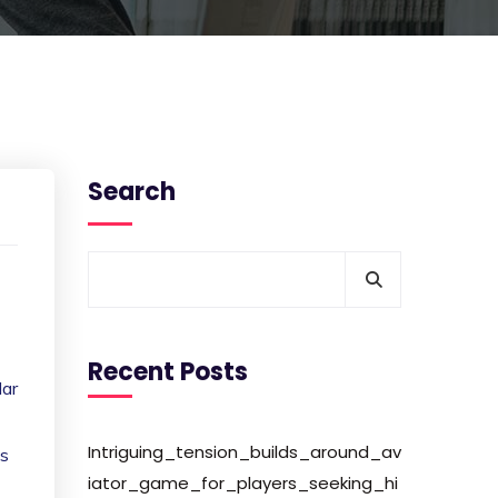
Search
Recent Posts
dar
Intriguing_tension_builds_around_av
os
iator_game_for_players_seeking_hi