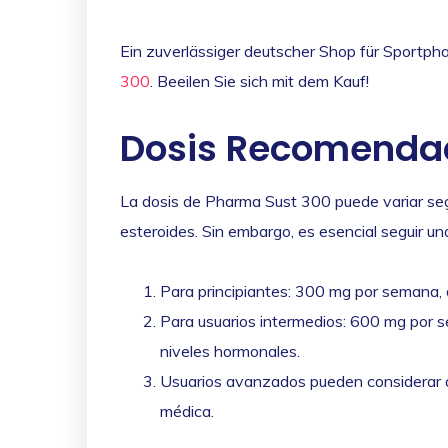
Ein zuverlässiger deutscher Shop für Sportpha
300
. Beeilen Sie sich mit dem Kauf!
Dosis Recomenda
La dosis de Pharma Sust 300 puede variar segú
esteroides. Sin embargo, es esencial seguir un
Para principiantes: 300 mg por semana, d
Para usuarios intermedios: 600 mg por s
niveles hormonales.
Usuarios avanzados pueden considerar d
médica.