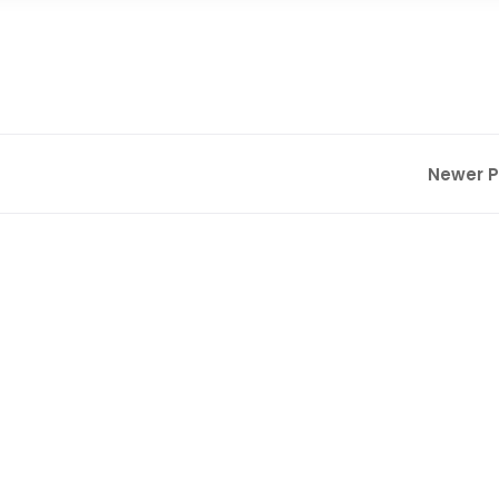
Newer 