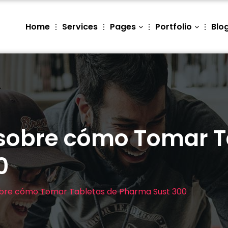
Home
Services
Pages
Portfolio
Blo
sobre cómo Tomar T
0
bre cómo Tomar Tabletas de Pharma Sust 300