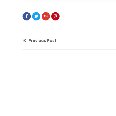
Previous Post