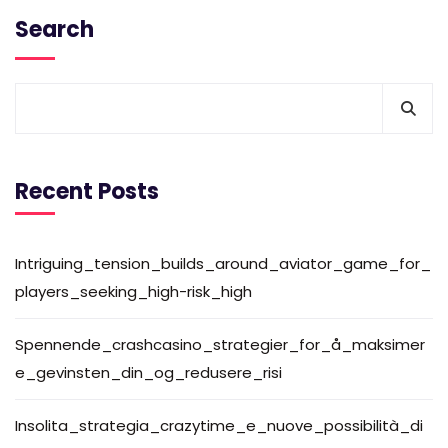
Search
Recent Posts
Intriguing_tension_builds_around_aviator_game_for_
players_seeking_high-risk_high
Spennende_crashcasino_strategier_for_å_maksimer
e_gevinsten_din_og_redusere_risi
Insolita_strategia_crazytime_e_nuove_possibilità_di