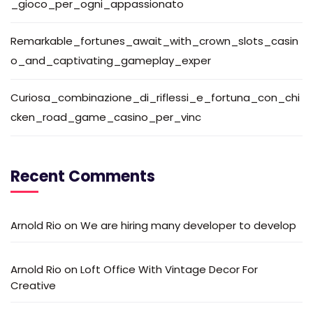
_gioco_per_ogni_appassionato
Remarkable_fortunes_await_with_crown_slots_casin
o_and_captivating_gameplay_exper
Curiosa_combinazione_di_riflessi_e_fortuna_con_chi
cken_road_game_casino_per_vinc
Recent Comments
Arnold Rio
on
We are hiring many developer to develop
Arnold Rio
on
Loft Office With Vintage Decor For
Creative