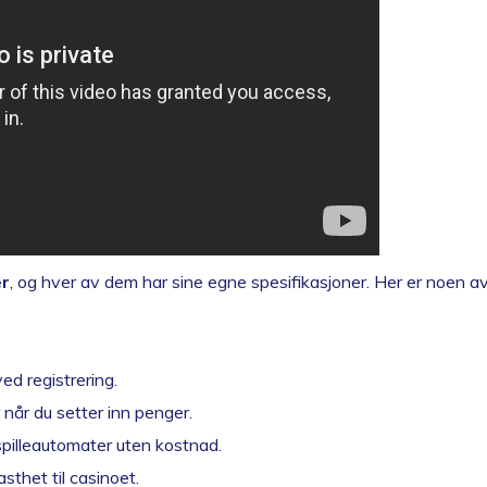
er
, og hver av dem har sine egne spesifikasjoner. Her er noen a
 ved registrering.
 når du setter inn penger.
 spilleautomater uten kostnad.
asthet til casinoet.