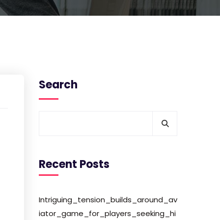
Search
Recent Posts
Intriguing_tension_builds_around_av
iator_game_for_players_seeking_hi