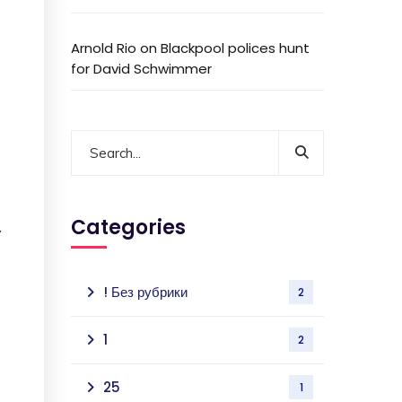
Arnold Rio
on
Blackpool polices hunt
for David Schwimmer
Categories
v
! Без рубрики
2
1
2
25
1