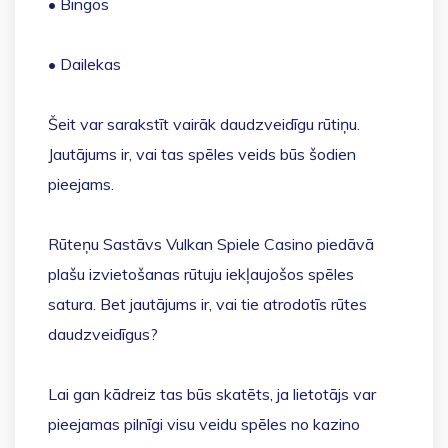
• Bingos
• Dailekas
Šeit var sarakstīt vairāk daudzveidīgu rūtiņu.
Jautājums ir, vai tas spēles veids būs šodien
pieejams.
Rūteņu Sastāvs Vulkan Spiele Casino piedāvā
plašu izvietošanas rūtuju iekļaujošos spēles
satura. Bet jautājums ir, vai tie atrodotīs rūtes
daudzveidīgus?
Lai gan kādreiz tas būs skatēts, ja lietotājs var
pieejamas pilnīgi visu veidu spēles no kazino