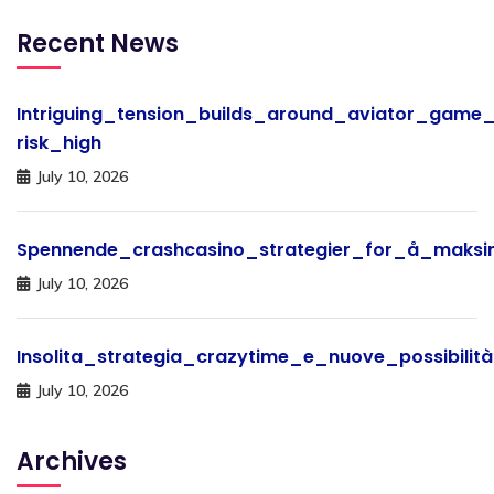
Recent News
Intriguing_tension_builds_around_aviator_game_
risk_high
July 10, 2026
Spennende_crashcasino_strategier_for_å_maksi
July 10, 2026
Insolita_strategia_crazytime_e_nuove_possibili
July 10, 2026
Archives