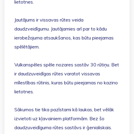
lietotnes.
Jautājums ir vissavas rūtes veida
daudzveidīgumu. Jautājamies arī par to kādu
ierobežojuma atsaukšanos, kas būtu pieejamas
spēlētājiem.
Vulkanspēles spēle nozares sastāv 30 rūtiņu. Bet
ir daudzuveidīgas rūtes varatot vissavas
mīlestības rūtinis, kuras būtu pieejamas no kazino
lietotnes.
Sākumos tie tika pazīstami kā laukas, bet vēlāk
izvietoti uz kļavainiem platformām. Bez šo
daudzuveidīguma rūtes sastāvs ir ģenialiskais.