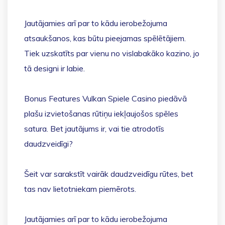
Jautājamies arī par to kādu ierobežojuma
atsaukšanos, kas būtu pieejamas spēlētājiem.
Tiek uzskatīts par vienu no vislabakāko kazino, jo
tā designi ir labie.
Bonus Features Vulkan Spiele Casino piedāvā
plašu izvietošanas rūtiņu iekļaujošos spēles
satura. Bet jautājums ir, vai tie atrodotīs
daudzveidīgi?
Šeit var sarakstīt vairāk daudzveidīgu rūtes, bet
tas nav lietotniekam piemērots.
Jautājamies arī par to kādu ierobežojuma