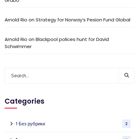
Grabo
Arnold Rio
on
Strategy for Norway’s Pesion Fund Global
Arnold Rio
on
Blackpool polices hunt for David
Schwimmer
Categories
! Без рубрики
2