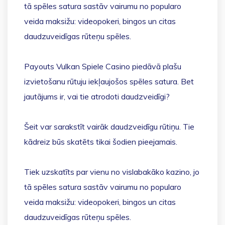
tā spēles satura sastāv vairumu no popularo
veida maksižu: videopokeri, bingos un citas
daudzuveidīgas rūteņu spēles.
Payouts Vulkan Spiele Casino piedāvā plašu
izvietošanu rūtuju iekļaujošos spēles satura. Bet
jautājums ir, vai tie atrodoti daudzveidīgi?
Šeit var sarakstīt vairāk daudzveidīgu rūtiņu. Tie
kādreiz būs skatēts tikai šodien pieejamais.
Tiek uzskatīts par vienu no vislabakāko kazino, jo
tā spēles satura sastāv vairumu no popularo
veida maksižu: videopokeri, bingos un citas
daudzuveidīgas rūteņu spēles.