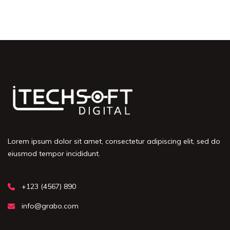
Lorem ipsum dolor sit amet, consectetur adipiscing elit, sed do
eiusmod tempor incididunt.
+123 (4567) 890
info@grabo.com