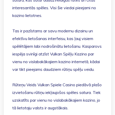
satura, kas satur daudzveidīgas rūtes un citas
interesantās spēles. Visi šie viedai pieejami no
kazino lietotnes.
Tas ir pazīstams ar savu modernu dizainu un
efektīvu lietošanas interfeisu, kas ļauj visiem
spēlētājiem labi nodrošinātu lietošanu. Kasparovs
iespēja svinīgi atzīst Vulkan Spēļu Kazino par
vienu no vislabakākajiem kazino internetā, kādai
var tikt pieejams daudziem rūtiņu spēļu veidu.
Rūteņu Veids Vulkan Spiele Casino piedāvā plašo
izvietošanu rūtiņu iekļaujošos spēles satura. Tiek
uzskatīts par vienu no vislabakākajiem kazino, jo
tā lietotaju valsts ir augstākais.